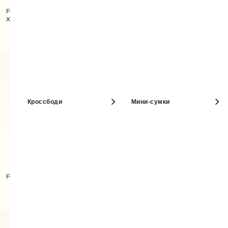
Furla Camelia Длинный Кошелек
XL
Furla Iride Длинный Кошелек XL
Кроссбоди
Мини-сумки
Furla Iride Длинный Кошелек XL
Furla Iride Длинный Кошелек XL