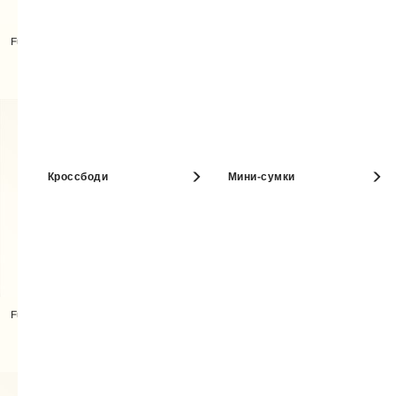
Furla Tonie Сумка На Плечо
Furla Tonie Сумка На Плечо
Кроссбоди
Мини-сумки
Furla Tonie Сумка На Плечо
Furla Tonie Сумка На Плечо