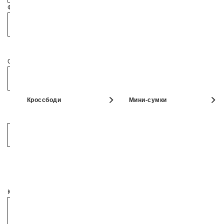
Фамилия*
Страна звонящего
Телефон*
Российская Федерация
Кроссбоди
Мини-сумки
Страна*
Страна*
Комментарий