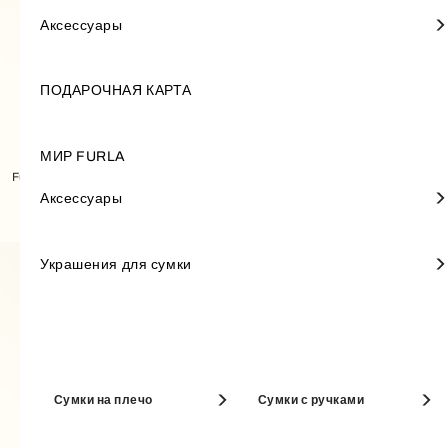
Мини-сумки
Большие кошельки
Furla Tonie
АКСЕССУАРЫ
Аксессуары
Кроссбоди
Обложка для паспорта
ПОДАРОЧНАЯ КАРТА
Furla Iride
ПОДАРОЧНАЯ КАРТА
Откройте для себя все аксессуары Furla
Откройте для себя новые поступления Furla
Макси-сумки
Сумки-торбы
Сумки на плечо
Кардхолдеры
МИР FURLA
Furla 1927
МИР FURLA
Furla Poppy Сумка С Верхней
Furla Debby Сумка На Плечо M
Ручкой M
Аксессуары
ЛЕТО
Сумки с ручками
Мужские кошельки
Furla Moonlight
Украшения для сумки
Бестселлеры
Сумки-хобо
Furla Sfera
Иконы стиля
Тоуты
Furla Flow
Сумки на плечо
Сумки с ручками
Мужские сумки и рюкзаки
Furla Roxie