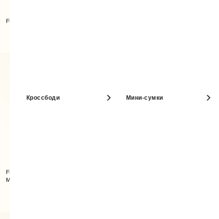
Furla 1927 Сумка Кросс-боди
Furla 1927 Сумка Кросс-боди M
MINI
Кроссбоди
Мини-сумки
Furla 1927 Сумка Кросс-боди
Furla 1927 Сумка Кросс-боди
MINI
MINI