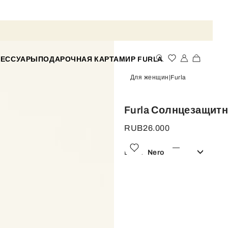
СЕССУАРЫ
ПОДАРОЧНАЯ КАРТА
МИР FURLA
Для женщин
Furla
Furla Солнцезащит
RUB26.000
Цвет:
Nero