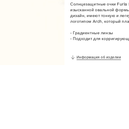
Солнцезащитные очки Furla 
изысканной овальной форм
дизайн, имеют тонкую и лег
логотипом Arch, который пла
- Градиентные линзы
- Подходит для корригирующ
Информация об изделии
Описание
Материал
Металл + Металл
Материал Оправы
Ацетат
Цвет Линз