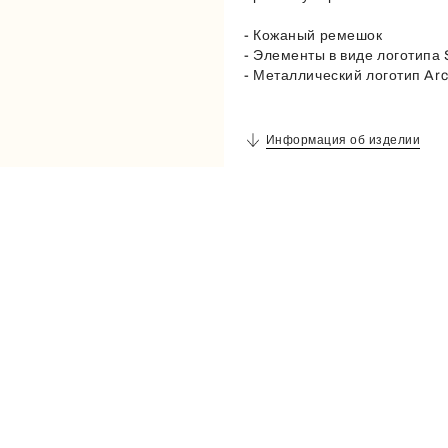
- Кожаный ремешок
- Элементы в виде логотипа 
- Металлический логотип Ar
Информация об изделии
Описание
Внешние Детали
Выгравированный на металле
Материал
Металл + Эмаль + Телячья к
Артикул
WK00492BX429591184587S
Внешний Состав