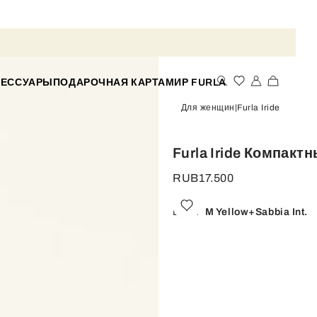
СЕССУАРЫ
ПОДАРОЧНАЯ КАРТА
МИР FURLA
Для женщин
Furla Iride
Furla Iride Компакт
RUB17.500
Цвет:
M Yellow+sabbia Int.