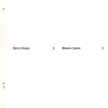
Furla Camelia Компактный
Furla Debby Сумка На Плечо M
Кошелек M
Кроссбоди
Мини-сумки
Furla Moonstone Сумка На
Furla Camelia Компактный
Плечо M
Кошелек M