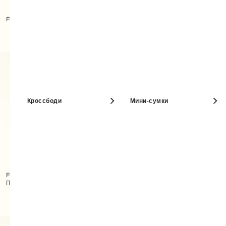
Furla Camelia Компактный
Furla Debby Сумка На Плечо M
Кошелек M
Кроссбоди
Мини-сумки
Furla Moonstone Сумка На
Furla Camelia Компактный
Плечо M
Кошелек M